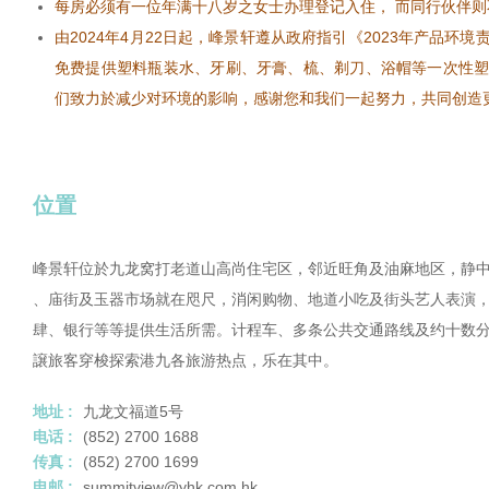
每房必须有一位年满十八岁之女士办理登记入住， 而同行伙伴
由2024年4月22日起，峰景轩遵从政府指引《2023年产品环
免费提供塑料瓶装水、牙刷、牙膏、梳、剃刀、浴帽等一次性
们致力於减少对环境的影响，感谢您和我们一起努力，共同创造
位置
峰景轩位於九龙窝打老道山高尚住宅区，邻近旺角及油麻地区，静中
、庙街及玉器市场就在咫尺，消闲购物、地道小吃及街头艺人表演
肆、银行等等提供生活所需。计程车、多条公共交通路线及约十数
譲旅客穿梭探索港九各旅游热点，乐在其中。
地址 :
九龙文福道5号
电话 :
(852) 2700 1688
传真 :
(852) 2700 1699
电邮 :
summitview@yhk.com.hk