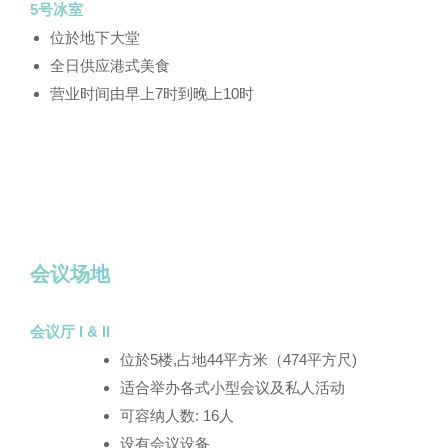
5号冰室
位於地下大堂
全日供应港式美食
营业时间由早上7时到晚上10时
会议场地
会议厅 I & II
位於5楼,占地44平方米（474平方尺)
适合举办各式小型会议及私人活动
可容纳人数: 16人
设有会议设备