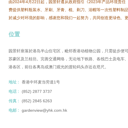
由2024年4月22日起，园景轩遵从政府指引《2023年产品环境
费提供塑料瓶装水、牙刷、牙膏、梳、剃刀、浴帽等一次性塑料制
於减少对环境的影响，感谢您和我们一起努力，共同创造更绿色、
位置
园景轩座落於港岛半山住宅区，毗邻香港动植物公园，只需徒步便
苏豪区及兰桂坊。完善交通网络，无论地下铁路、各线巴士及电车
港各区，前往各离岛或澳门观光的渡轮码头亦近在咫尺。
地址 :
香港中环麦当劳道1号
电话 :
(852) 2877 3737
传真 :
(852) 2845 6263
电邮 :
gardenview@yhk.com.hk